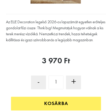
Az ELLE Decoration legelső 2026-os lapszámát egyetlen erőteljes
gondolat fűzi össze: Think big! Megmutatjuk hogyan válnak a kis
terek merész víziókká. Nemzetközi trendek, hazai tehetségek
kiállításai és igazi színrobbanás a legújabb magazinban.
3 970 Ft
-
+
KOSÁRBA