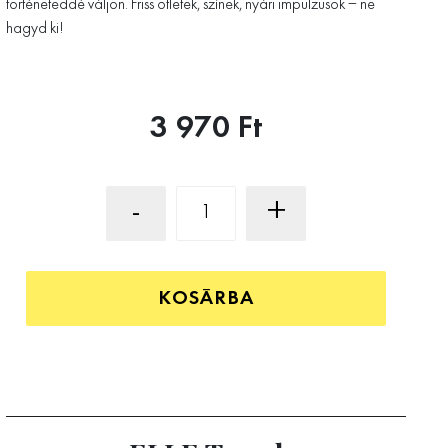
történeteddé váljon. Friss ötletek, színek, nyári impulzusok – ne
hagyd ki!
3 970 Ft
-
+
KOSÁRBA