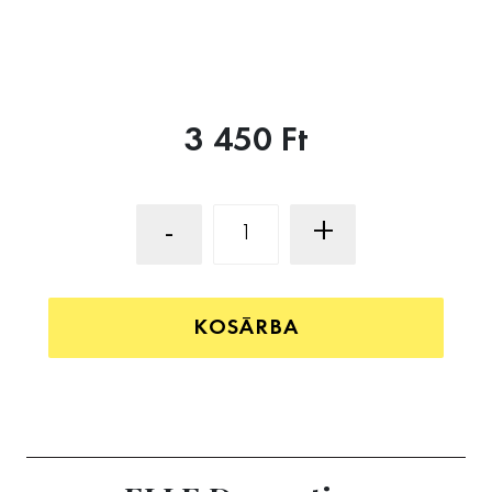
3 450 Ft
-
+
KOSÁRBA