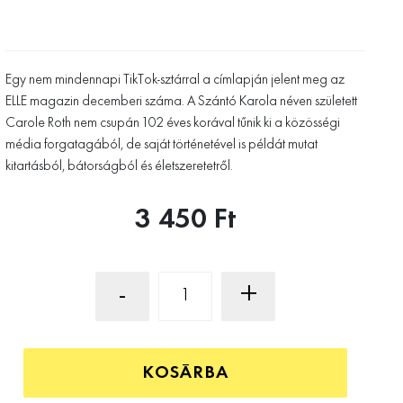
Egy nem mindennapi TikTok-sztárral a címlapján jelent meg az
ELLE magazin decemberi száma. A Szántó Karola néven született
Carole Roth nem csupán 102 éves korával tűnik ki a közösségi
média forgatagából, de saját történetével is példát mutat
kitartásból, bátorságból és életszeretetről.
3 450 Ft
-
+
KOSÁRBA