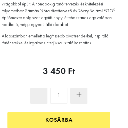
virágokból épült. A hónapokig tartó tervezési és kivitelezési
folyamatban Sármán Nóra divattervező és Dóczy Balázs LEGO®
építőmester dolgozott együtt, hogy létrehozzanak egy valóban
hordható, mégis egyedülálló darabot.
A lapszámban emellett a legfrissebb divattrendekkel, inspiráló
történetekkel és izgalmas interjúkkal is találkozhattok.
3 450 Ft
-
+
KOSÁRBA