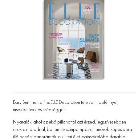
Easy Summer: a friss ELLE Decoration tele van napfénnyel,
inspirációval és szépséggel!
Nyaralók, ahol az első pillanattól azt érzed, legszívesebben
örökre maradnál, bohém és színpompás enteriőrök, képeslapra
illő óceáni panorámák, a kültéri élet leginspirálóbb darabjai,