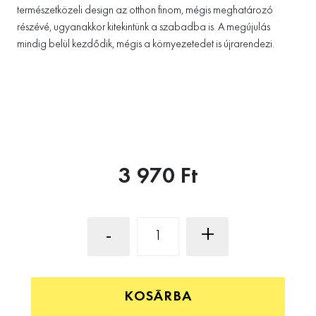
természetközeli design az otthon finom, mégis meghatározó
részévé, ugyanakkor kitekintünk a szabadba is. A megújulás
mindig belül kezdődik, mégis a környezetedet is újrarendezi.
3 970 Ft
-
+
KOSÁRBA