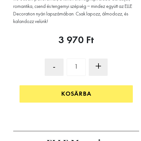
romantika, csend és tengernyi szépség – mindez együtt az ELLE
Decoration nyári lapszámában. Csak lapozz, álmodozz, és
kalandozz velünk!
3 970 Ft
-
+
KOSÁRBA